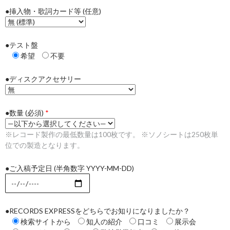
●挿入物・歌詞カード等 (任意)
●テスト盤
希望
不要
●ディスクアクセサリー
●数量 (必須)
*
※レコード製作の最低数量は100枚です。 ※ソノシートは250枚単
位での製造となります。
●ご入稿予定日 (半角数字 YYYY-MM-DD)
●RECORDS EXPRESSをどちらでお知りになりましたか？
検索サイトから
知人の紹介
口コミ
展示会