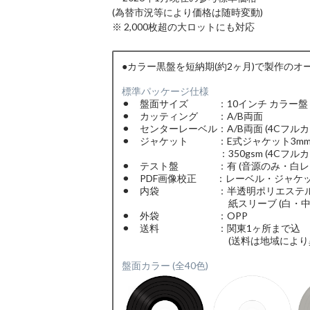
(為替市況等により価格は随時変動)
※ 2,000枚超の大ロットにも対応
●カラー黒盤を短納期(約2ヶ月)で製作の
標準パッケージ仕様
⚫︎ 盤面サイズ ：10インチ カラー盤 (1
⚫︎ カッティング ：A/B両面
⚫︎ センターレーベル：A/B両面 (4Cフルカ
⚫︎ ジャケット ：E式ジャケット3m
：350gsm (4Cフルカラ
⚫︎ テスト盤 ：有 (音源のみ・白レ
⚫︎ PDF画像校正 ：レーベル・ジャケ
⚫︎ 内袋 ：半透明ポリエステル 
紙スリーブ (白・中央
⚫︎ 外袋 ：OPP
⚫︎ 送料 ：関東1ヶ所まで込
(送料は地域により異な
盤面カラー (全40色)