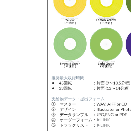
推奨最大収録時間
⚫︎ 45回転 ：片面 (9〜10.5分程)
⚫︎ 33回転 ：片面 (13〜14分程)
支給物データ・提出フォーム
① マスター ：WAV, AIFF or CD
② デザイン ：Illustrator or Photo
③ データサンプル ：JPG,PNG or PDF
④ オーダーフォーム：
▶︎LINK
⑤ トラックリスト ：
▶︎LINK