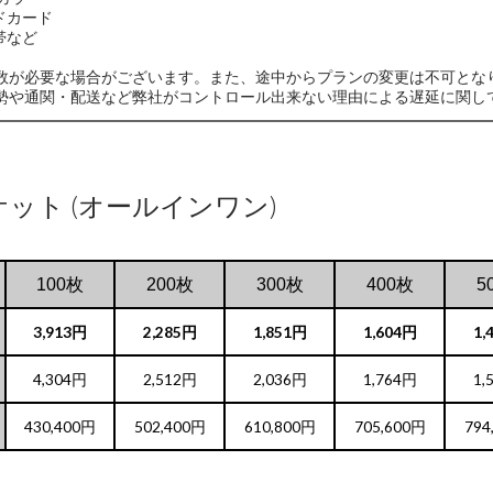
カード
帯など
数が必要な場合がございます。また、途中からプランの変更は不可とな
勢や通関・配送など弊社がコントロール出来ない理由による遅延に関し
ャケット (オールインワン)
100枚
200枚
300枚
400枚
5
3,913円
2,285円
1,851円
1,604円
1,
4,304円
2,512円
2,036円
1,764円
1,
430,400円
502,400円
610,800円
705,600円
794