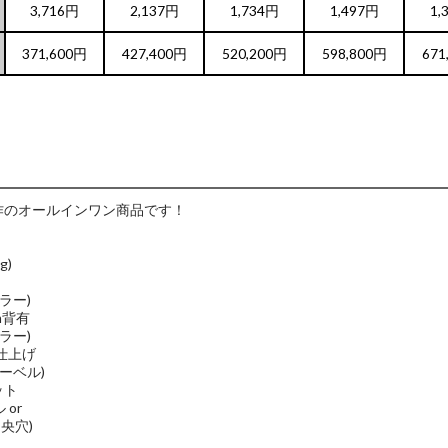
3,716円
2,137円
1,734円
1,497円
1,
371,600円
427,400円
520,200円
598,800円
671
製作のオールインワン商品です！
g)
ラー)
m背有
ー)
上げ
ーベル)
ット
or
穴)