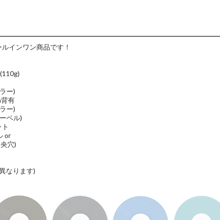
オールインワン商品です！
10g)
ラー)
m背有
ー)
ーベル)
ット
or
穴)
ります)