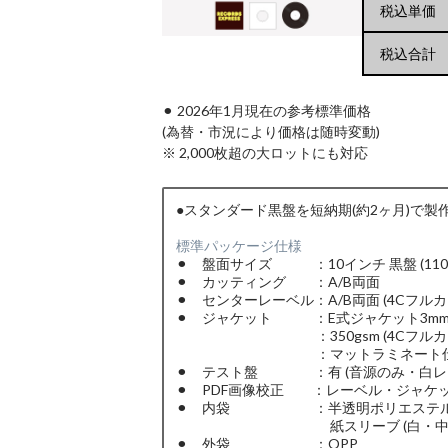
税込単価
税込合計
⚫︎ 2026年1月現在の参考標準価格
(為替・市況により価格は随時変動)
※ 2,000枚超の大ロットにも対応
●スタンダード黒盤を短納期(約2ヶ月)で
標準パッケージ仕様
⚫︎ 盤面サイズ ：10インチ 黒盤 (110
⚫︎ カッティング ：A/B両面
⚫︎ センターレーベル：A/B両面 (4Cフルカ
⚫︎ ジャケット ：E式ジャケット3m
：350gsm (4Cフルカラ
：マットラミネート仕
⚫︎ テスト盤 ：有 (音源のみ・白レ
⚫︎ PDF画像校正 ：レーベル・ジャケ
⚫︎ 内袋 ：半透明ポリエステル 
紙スリーブ (白・中央
⚫︎ 外袋 ：OPP