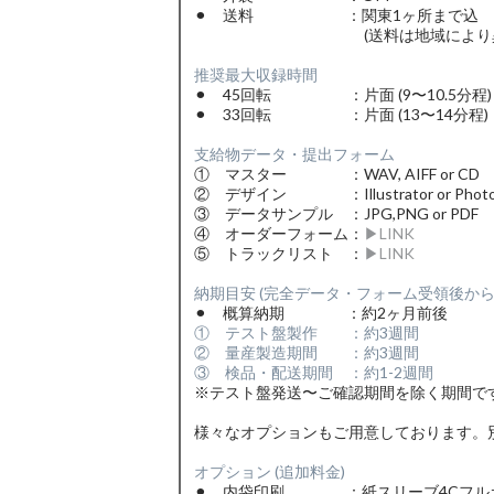
⚫︎ 送料 ：関東1ヶ所まで込
(送料は地域により異な
推奨最大収録時間
⚫︎ 45回転 ：片面 (9〜10.5分程)
⚫︎ 33回転 ：片面 (13〜14分程)
支給物データ・提出フォーム
① マスター ：WAV, AIFF or CD
② デザイン ：Illustrator or Photo
③ データサンプル ：JPG,PNG or PDF
④ オーダーフォーム：
▶︎LINK
⑤ トラックリスト ：
▶︎LINK
納期目安 (完全データ・フォーム受領後から
⚫︎ 概算納期 ：約2ヶ月前後
① テスト盤製作 ：約3週間
② 量産製造期間 ：約3週間
③ 検品・配送期間 ：約1-2週間
※テスト盤発送〜ご確認期間を除く期間で
様々なオプションもご用意しております。
オプション (追加料金)
⚫︎ 内袋印刷 ：紙スリーブ4Cフル