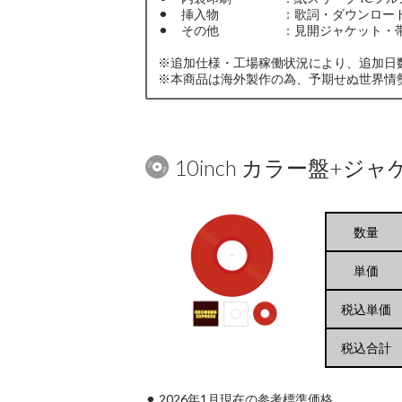
⚫︎ 挿入物 ：歌詞・ダウンロード
⚫︎ その他 ：見開ジャケット・
※追加仕様・工場稼働状況により、追加日
※本商品は海外製作の為、予期せぬ世界情
10inch カラー盤+ジ
数量
単価
税込単価
税込合計
⚫︎ 2026年1月現在の参考標準価格