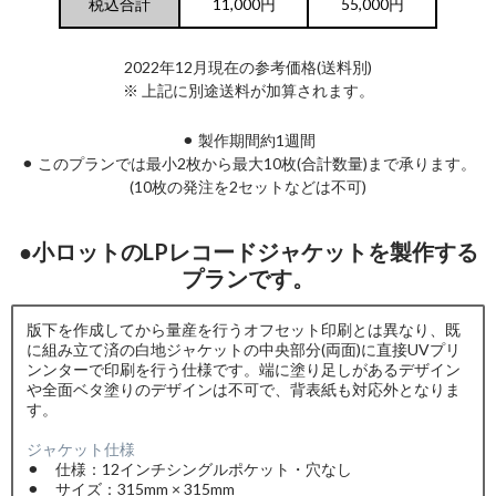
税込合計
11,000円
55,000円
2022年12月現在の参考価格(送料別)
※ 上記に別途送料が加算されます。
⚫︎ 製作期間約1週間
⚫︎ このプランでは最小2枚から最大10枚(合計数量)まで承ります。
(10枚の発注を2セットなどは不可)
●小ロットのLPレコードジャケットを製作する
プランです。
版下を作成してから量産を行うオフセット印刷とは異なり、既
に組み立て済の白地ジャケットの中央部分(両面)に直接UVプリ
ンンターで印刷を行う仕様です。端に塗り足しがあるデザイン
や全面ベタ塗りのデザインは不可で、背表紙も対応外となりま
す。
ジャケット仕様
⚫︎ 仕様：12インチシングルポケット・穴なし
⚫︎ サイズ：315mm × 315mm