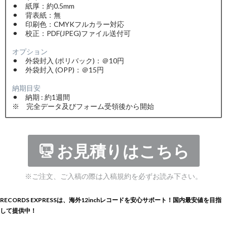
⚫︎ 紙厚：約0.5mm
⚫︎ 背表紙：無
⚫︎ 印刷色：CMYKフルカラー対応
⚫︎ 校正：PDF(JPEG)ファイル送付可
オプション
⚫︎ 外袋封入 (ポリバック)：＠10円
⚫︎ 外袋封入 (OPP)：＠15円
納期目安
⚫︎ 納期 : 約1週間
※ 完全データ及びフォーム受領後から開始
お見積りはこちら
※ご注文、ご入稿の際は入稿規約を必ずお読み下さい。
RECORDS EXPRESSは、海外12inchレコードを安心サポート！国内最安値を目指
して提供中！