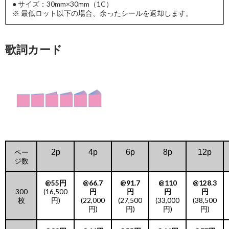
● サイズ：30mm×30mm（1C）
※ 最低ロット以下の場合、余ったシールを返却します。
歌詞カード
ペー
2p
4p
6p
8p
12p
ジ数
@55円
@66.7
@91.7
@110
@128.3
300
(16,500
円
円
円
円
枚
円)
(22,000
(27,500
(33,000
(38,500
円)
円)
円)
円)