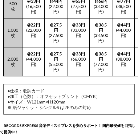
@33円
@44円
@55円
@66円
@77円
500
(16,500
(22,000
(27,500
(33,000
(38,500
枚
円)
円)
円)
円)
円)
@22円
@27.5
@33円
@38.5
@44円
1,000
(22,000
円
(33,000
円
(44,000
枚
円)
(27,500
円)
(38,500
円)
円)
円)
@22円
@27.5
@33円
@38.5
@44円
2,000
(44,000
円
(66,000
円
(88,000
枚
円)
(55,000
円)
(77,000
円)
円)
円)
●仕様：歌詞カード
●加工（色数）：オフセットプリント（CMYK）
●サイズ：W121mm×H120mm
※ 紙ジャケット シングルS は2Pのみの対応
RECORDS EXPRESS 音楽ディスクプレスを安心サポート！ 国内最安値を目指し
て提供中！