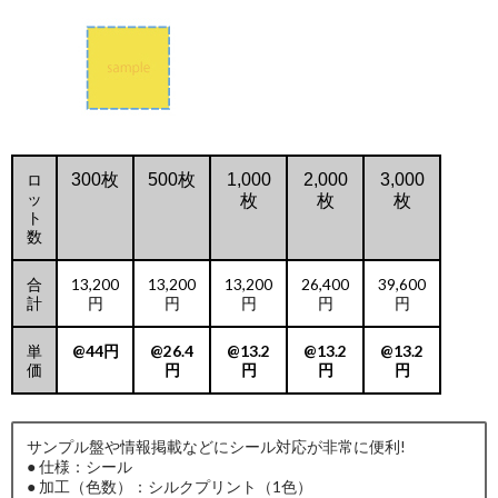
ロ
300枚
500枚
1,000
2,000
3,000
ッ
枚
枚
枚
ト
数
合
13,200
13,200
13,200
26,400
39,600
計
円
円
円
円
円
単
@44円
@26.4
@13.2
@13.2
@13.2
価
円
円
円
円
サンプル盤や情報掲載などにシール対応が非常に便利!
● 仕様：シール
● 加工（色数）：シルクプリント（1色）