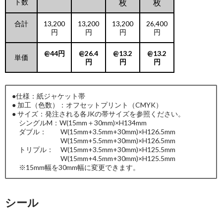
ト数
枚
枚
合計
13,200
13,200
13,200
26,400
円
円
円
円
@44円
@26.4
@13.2
@13.2
単価
円
円
円
●仕様：紙ジャケット帯
● 加工（色数）：オフセットプリント（CMYK）
● サイズ：発注される各JKの帯サイズを参照ください。
シングルM：W(15mm＋30mm)×H134mm
ダブル： W(15mm+3.5mm+30mm)×H126.5mm
W(15mm+5.5mm+30mm)×H126.5mm
トリプル： W(15mm+3.5mm+30mm)×H125.5mm
W(15mm+4.5mm+30mm)×H125.5mm
※15mm幅を30mm幅に変更できます。
シール