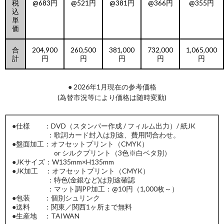
税
@683円
@521円
@381円
@366円
@355円
込
単
価
合
204,900
260,500
381,000
732,000
1,065,000
計
円
円
円
円
円
● 2026年1月現在の参考価格
(為替市況等により価格は随時変動)
●仕様 ：DVD（スタンパー作成 / フィルム出力）/ 紙JK
：歌詞カード封入は別途、費用問合わせ。
●盤面加工：オフセットプリント（CMYK）
or シルクプリント（3色※白ベタ別）
●JKサイズ：W135mm×H135mm
●JK加工 ：オフセットプリント（CMYK）
：特色(金銀など)は別途確認
：マット調PP加工：@10円（1,000枚～）
●包装 ：個別シュリンク
●送料 ：関東／関西1ヶ所まで無料
●生産地 ：TAIWAN