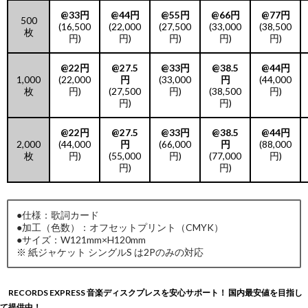
@33円
@44円
@55円
@66円
@77円
500
(16,500
(22,000
(27,500
(33,000
(38,500
枚
円)
円)
円)
円)
円)
@22円
@27.5
@33円
@38.5
@44円
1,000
(22,000
円
(33,000
円
(44,000
枚
円)
(27,500
円)
(38,500
円)
円)
円)
@22円
@27.5
@33円
@38.5
@44円
2,000
(44,000
円
(66,000
円
(88,000
枚
円)
(55,000
円)
(77,000
円)
円)
円)
●仕様：歌詞カード
●加工（色数）：オフセットプリント（CMYK）
●サイズ：W121mm×H120mm
※ 紙ジャケット シングルS は2Pのみの対応
RECORDS EXPRESS 音楽ディスクプレスを安心サポート！ 国内最安値を目指し
て提供中！