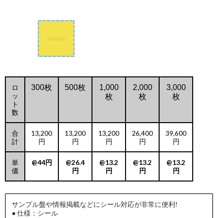
ロ
300枚
500枚
1,000
2,000
3,000
ッ
枚
枚
枚
ト
数
合
13,200
13,200
13,200
26,400
39,600
計
円
円
円
円
円
単
@44円
@26.4
@13.2
@13.2
@13.2
価
円
円
円
円
サンプル盤や情報掲載などにシール対応が非常に便利!
● 仕様：シール