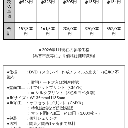
税
@526円
@323円
@205円
@185円
@184円
込
単
価
合
157,800
161,500
205,000
370,000
552,000
計
円
円
円
円
円
● 2026年1月現在の参考価格
(為替市況等により価格は随時変動)
●仕様 ：DVD（スタンパー作成 / フィルム出力）/ 紙JK / 不
織布
：歌詞カード封入は別途確認
●盤面加工：オフセットプリント（CMYK）
：or シルクプリント（3色※白ベタ別）
●JKサイズ：W135mm×H135mm
●JK加工 ：オフセットプリント（CMYK）
：特色(金銀など)別途確認
：マット調PP加工：@10円（1,000枚～）
●包装 ：個別シュリンク
●送料 ：関東／関西1ヶ所まで無料