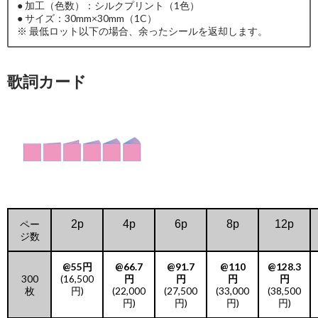
● 加工（色数）：シルクプリント（1色）
● サイズ：30mm×30mm（1C）
※ 最低ロット以下の場合、余ったシールを返却します。
歌詞カード
ペー
2p
4p
6p
8p
12p
ジ数
@55円
@66.7
@91.7
@110
@128.3
300
(16,500
円
円
円
円
枚
円)
(22,000
(27,500
(33,000
(38,500
円)
円)
円)
円)