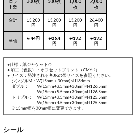
ロッ
300枚
500枚
1,000
2,000
ト数
枚
枚
合計
13,200
13,200
13,200
26,400
円
円
円
円
@44円
@26.4
@13.2
@13.2
単価
円
円
円
●仕様：紙ジャケット帯
● 加工（色数）：オフセットプリント（CMYK）
● サイズ：発注される各JKの帯サイズを参照ください。
シングルM：W(15mm＋30mm)×H134mm
ダブル： W(15mm+3.5mm+30mm)×H126.5mm
W(15mm+5.5mm+30mm)×H126.5mm
トリプル： W(15mm+3.5mm+30mm)×H125.5mm
W(15mm+4.5mm+30mm)×H125.5mm
※15mm幅を30mm幅に変更できます。
シール