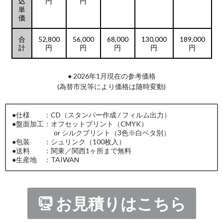
込
円
円
単
価
合
52,800
56,000
68,000
130,000
189,000
計
円
円
円
円
円
● 2026年1月現在の参考価格
(為替市況等により価格は随時変動)
●仕様 ：CD（スタンパー作成 / フィルム出力）
●盤面加工：オフセットプリント（CMYK）
or シルクプリント（3色※白ベタ別）
●包装 ：シュリンク（100枚入）
●送料 ：関東／関西1ヶ所まで無料
●生産地 ：TAIWAN
お見積りはこちら