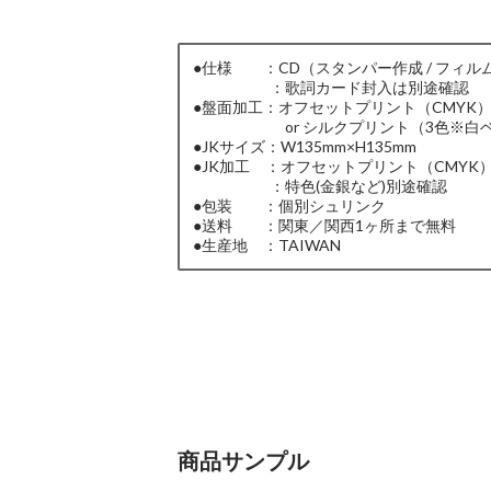
●仕様 ：CD（スタンパー作成 / フィルム
：歌詞カード封入は別途確認
●盤面加工：オフセットプリント（CMYK
or シルクプリント（3色※白ベ
●JKサイズ：W135mm×H135mm
●JK加工 ：オフセットプリント（CMYK
：特色(金銀など)別途確認
●包装 ：個別シュリンク
●送料 ：関東／関西1ヶ所まで無料
●生産地 ：TAIWAN
商品サンプル