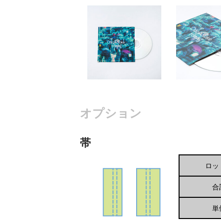
オプション
帯
ロッ
合
単