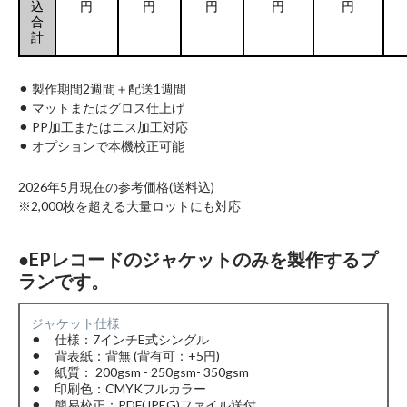
込
円
円
円
円
円
合
計
⚫︎ 製作期間2週間＋配送1週間
⚫︎ マットまたはグロス仕上げ
⚫︎ PP加工またはニス加工対応
⚫︎ オプションで本機校正可能
2026年5月現在の参考価格(送料込)
※2,000枚を超える大量ロットにも対応
●EPレコードのジャケットのみを製作するプ
ランです。
ジャケット仕様
⚫︎ 仕様：7インチE式シングル
⚫︎ 背表紙：背無 (背有可：+5円)
⚫︎ 紙質： 200gsm - 250gsm- 350gsm
⚫︎ 印刷色：CMYKフルカラー
⚫︎ 簡易校正：PDF(JPEG)ファイル送付