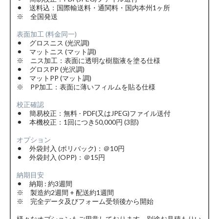
⚫︎ 送料込：国際輸送料・通関料・国内本州1ヶ所
※ 全国発送
表面加工 (料金同一)
⚫︎ グロスニス (光沢調)
⚫︎ マットニス (マット調)
※ ニス加工：表面に透明な樹脂液を塗る仕様
⚫︎ グロスPP (光沢調)
⚫︎ マットPP (マット調)
※ PP加工：表面に薄いフィルムを貼る仕様
校正確認
⚫︎ 簡易校正：無料 - PDF(又はJPEG)ファイル送付
⚫︎ 本機校正：1回につき50,000円 (3部)
オプション
⚫︎ 外袋封入 (ポリバック)：＠10円
⚫︎ 外袋封入 (OPP)：＠15円
納期目安
⚫︎ 納期 : 約3週間
※ 製造約2週間 + 配送約1週間
※ 完全データ及びフォーム受領後から開始
様々なオプションもご用意しております。別途お見積もりい