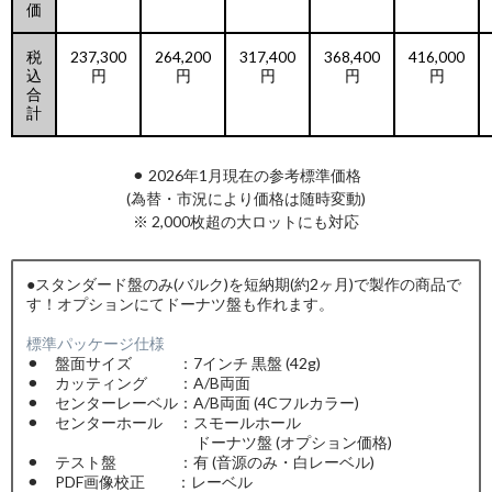
価
税
237,300
264,200
317,400
368,400
416,000
込
円
円
円
円
円
合
計
⚫︎ 2026年1月現在の参考標準価格
(為替・市況により価格は随時変動)
※ 2,000枚超の大ロットにも対応
●スタンダード盤のみ(バルク)を短納期(約2ヶ月)で製作の商品で
す！オプションにてドーナツ盤も作れます。
標準パッケージ仕様
⚫︎ 盤面サイズ ：7インチ 黒盤 (42g)
⚫︎ カッティング ：A/B両面
⚫︎ センターレーベル：A/B両面 (4Cフルカラー)
⚫︎ センターホール ：スモールホール
ドーナツ盤 (オプション価格)
⚫︎ テスト盤 ：有 (音源のみ・白レーベル)
⚫︎ PDF画像校正 ：レーベル