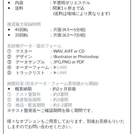
⚫︎ 内袋 ：半透明ポリエステル
⚫︎ 送料 ：関東1ヶ所まで込
(送料は地域により異なります)
推奨最大収録時間
⚫︎ 45回転 ：片面 (4.5〜5分程)
⚫︎ 33回転 ：片面 (6.5〜7分程)
支給物データ・提出フォーム
① マスター ：WAV, AIFF or CD
② デザイン ：Illustrator or Photoshop
③ データサンプル ：JPG,PNG or PDF
④ オーダーフォーム：
▶︎LINK
⑤ トラックリスト ：
▶︎LINK
納期目安 (完全データ・フォーム受領後から開始)
⚫︎ 概算納期 ：約2ヶ月前後
① テスト盤製作 ：約3週間
② 量産製造期間 ：約3週間
③ 検品・配送期間 ：約1-2週間
※テスト盤発送〜ご確認期間を除く期間です。
様々なオプションもご用意しております。別途お見積もりいた
しますのでお問い合わせください。