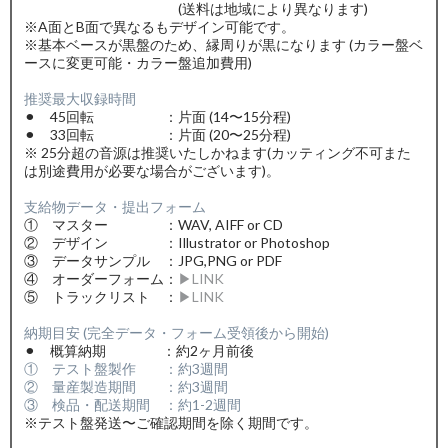
(送料は地域により異なります)
※A面とB面で異なるもデザイン可能です。
※基本ベースが黒盤のため、縁周りが黒になります (カラー盤ベ
ースに変更可能・カラー盤追加費用)
推奨最大収録時間
⚫︎ 45回転 ：片面 (14〜15分程)
⚫︎ 33回転 ：片面 (20〜25分程)
※ 25分超の音源は推奨いたしかねます(カッティング不可また
は別途費用が必要な場合がございます)。
支給物データ・提出フォーム
① マスター ：WAV, AIFF or CD
② デザイン ：Illustrator or Photoshop
③ データサンプル ：JPG,PNG or PDF
④ オーダーフォーム：
▶︎LINK
⑤ トラックリスト ：
▶︎LINK
納期目安 (完全データ・フォーム受領後から開始)
⚫︎ 概算納期 ：約2ヶ月前後
① テスト盤製作 ：約3週間
② 量産製造期間 ：約3週間
③ 検品・配送期間 ：約1-2週間
※テスト盤発送〜ご確認期間を除く期間です。