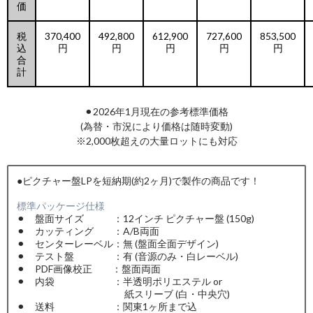
価
税
370,400
492,800
612,900
727,600
853,500
込
円
円
円
円
円
合
計
⚫︎2026年1月現在の参考標準価格
(為替・市況により価格は随時変動)
※2,000枚超えの大量ロットにも対応
●ピクチャー盤LPを短納期(約2ヶ月)で製作の商品です！
標準パッケージ仕様
⚫︎ 盤面サイズ ：12インチ ピクチャー盤 (150g)
⚫︎ カッティング ：A/B両面
⚫︎ センターレーベル：無 (盤面全面デザイン)
⚫︎ テスト盤 ：有 (音源のみ・白レーベル)
⚫︎ PDF画像校正 ：盤面両面
⚫︎ 内袋 ：半透明ポリエステル or
紙スリーブ (白・中央穴)
⚫︎ 送料 ：関東1ヶ所まで込