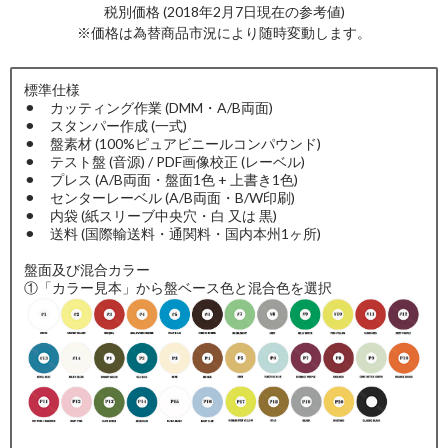
税別価格 (2018年2月7日現在の参考値)
※価格は為替商品市況により随時変動します。
標準仕様
⚫︎ カッティング作業 (DMM・A/B両面)
⚫︎ スタンパー作成 (一式)
⚫︎ 盤素材 (100%ピュアビニールコンパウンド)
⚫︎ テスト盤 (音源) / PDF画像校正 (レーベル)
⚫︎ プレス (A/B両面・盤面1色 + 上書き1色)
⚫︎ センターレーベル (A/B両面・B/W印刷)
⚫︎ 内袋 (紙スリーブ中央穴・白 又は 黒)
⚫︎ 送料 (国際輸送料・通関料・国内本州1ヶ所)
盤面及び混合カラー
①「カラー見本」から盤ベース色と混合色を選択