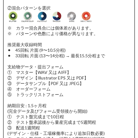
②混合パターンを選択
※ カラー混合具合には個体差があります。
※ パターンや色数により価格が異なります。
推奨最大収録時間
⚫︎ 45回転 片面 (9〜10.5分程)
⚫︎ 33回転 片面 (13〜14分程) → 最長15.5分程まで
支給物データ・提出フォーム
① マスター【WAV 又は AIFF】
② デザイン【Illustrator EPS 又は PDF】
③ データサンプル【PDF 又は JPEG】
④ オーダーフォーム
⑤ トラックリストフォーム
納期目安 : 1.5ヶ月程
(完全データ及びフォーム受領後から開始)
① テスト盤完成まで10日程
② テスト盤承認後から量産完成まで5週間程
③ 配送1週間程
(デザイン・仕様・工場稼働率により追加日数必要)