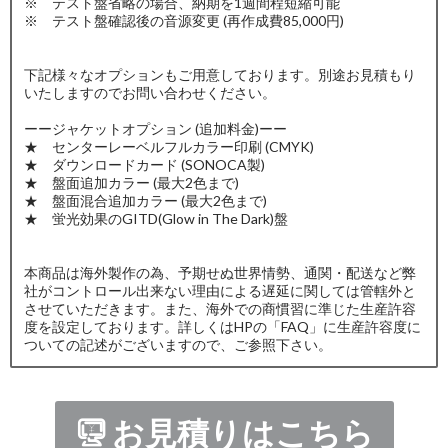
※ テスト盤省略の場合、納期を1週間程短縮可能
※ テスト盤確認後の音源変更 (再作成費85,000円)
下記様々なオプションもご用意しております。別途お見積もり
いたしますのでお問い合わせください。
ーージャケットオプション (追加料金)ーー
★ センターレーベルフルカラー印刷 (CMYK)
★ ダウンロードカード (SONOCA製)
★ 盤面追加カラー (最大2色まで)
★ 盤面混合追加カラー (最大2色まで)
★ 蛍光効果のGITD(Glow in The Dark)盤
本商品は海外製作の為、予期せぬ世界情勢、通関・配送など弊
社がコントロール出来ない理由による遅延に関しては管轄外と
させていただきます。また、海外での商慣習に準じた生産許容
度を設定しております。詳しくはHPの「FAQ」に生産許容度に
ついての記述がございますので、ご参照下さい。
お見積りはこちら